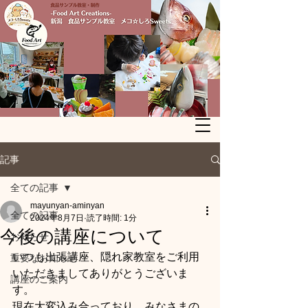
記事
全ての記事
mayunyan-aminyan
全ての記事
2024年8月7日
読了時間: 1分
今後の講座について
お知らせ
いつも出張講座、隠れ家教室をご利用
重要なお知らせ
いただきましてありがとうございま
講座のご案内
す。
現在大変込み合っており、みなさまの