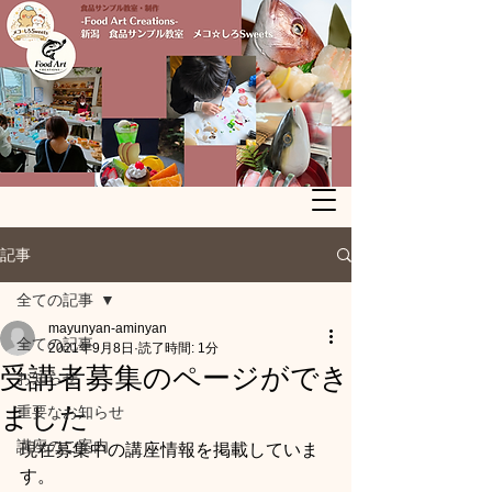
記事
全ての記事
mayunyan-aminyan
全ての記事
2021年9月8日
読了時間: 1分
受講者募集のページができ
お知らせ
ました
重要なお知らせ
講座のご案内
現在募集中の講座情報を掲載していま
す。